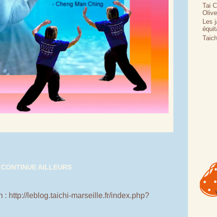
Tai 
Olive
Les j
équit
Taich
 CONTINUE AILLEURS
 : http://leblog.taichi-marseille.fr/index.php?