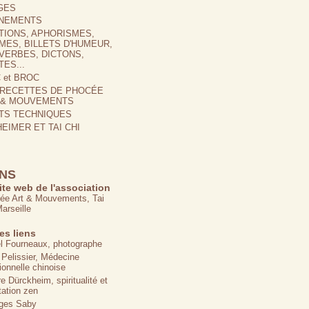
GES
NEMENTS
ATIONS, APHORISMES,
MES, BILLETS D'HUMEUR,
VERBES, DICTONS,
ES...
 et BROC
 RECETTES DE PHOCÉE
 & MOUVEMENTS
TS TECHNIQUES
EIMER ET TAI CHI
ENS
ite web de l'association
ée Art & Mouvements, Tai
arseille
es liens
el Fourneaux, photographe
 Pelissier, Médecine
tionnelle chinoise
e Dürckheim, spiritualité et
tation zen
ges Saby