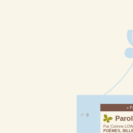
« P
0
Paro
Par Corinne LOW 
POÈMES, BILLE