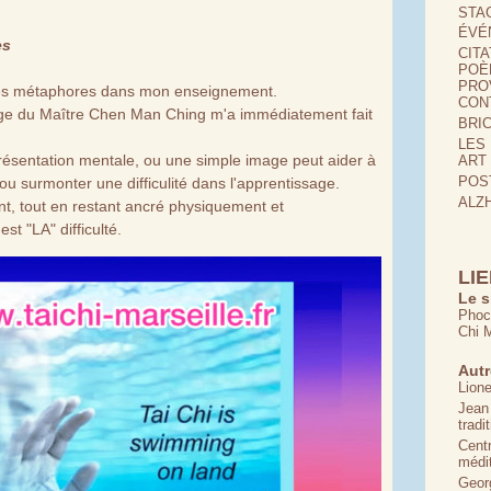
STA
ÉVÉ
es
CIT
POÈ
PRO
 les métaphores dans mon enseignement.
CONT
age du Maître Chen Man Ching m'a immédiatement fait
BRIC
LES
résentation mentale, ou une simple image peut aider à
ART
POS
ou surmonter une difficulité dans l'apprentissage.
ALZH
, tout en restant ancré physiquement et
st "LA" difficulté.
LI
Le s
Phoc
Chi M
Autr
Lion
Jean
tradi
Centr
médi
Geor