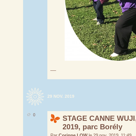
__
29 NOV. 2019
0
STAGE CANNE WUJI,
2019, parc Borély
Par
Corinne LOW
le 29 nov. 2019, 11:49