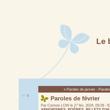
Le 
« Paroles de janvier
-
Parole
0
Paroles de février
Par Corinne LOW le 27 fév. 2024, 09:28 -
C
APHORISMES, POÈMES, BILLETS D'